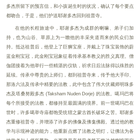
多杰所留下的预言信，和小孩诞生时的状况，确认了每个要点
都吻合，于是，他们护送耶谢多杰回到祖普寺。
在他的长程旅途中，耶谢多杰为成群的喇嘛、弟子们加
持，也为山谷、草原上为一瞻他的丰采夹道而来的民众们加
持。抵达祖普后，他登上了巨狮宝座，并戴上了珠宝装饰的蔚
蓝金刚宝冠，此金刚宝冠象征着传承基本教义的胜义真理。僧
伽团接着为他举行一些精湛的仪轨，祈求日后法脉得以殊胜的
延续。传承中尊贵的上师们，都到祖普寺来，传予他大手印、
那洛六法及传承中精要的法教，此中包含了伟大伏藏师明珠多
杰及塔桑努殿多杰 (Taksham Nuden Dorje) 的法教。噶玛巴将
每个所接受的法教，都修持至最圆满的境界。前一世噶玛巴在
世时，许多噶举寺庙都饱受统辖之蒙古酋长破坏之苦。耶谢多
杰重修祖普寺，并增添了许多的佛像及佛龛佛殿。透过他的教
学与示现神迹的能力，他重新点燃了法教之明灯，让佛法为各