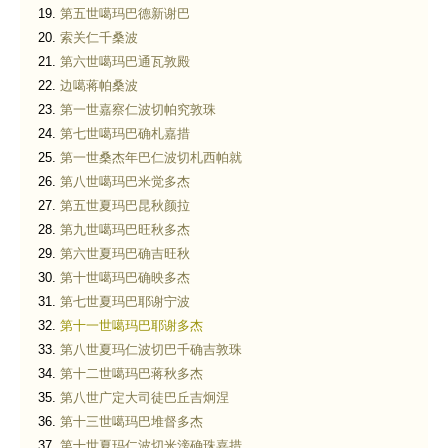
第五世噶玛巴德新谢巴
索关仁千桑波
第六世噶玛巴通瓦敦殿
边噶蒋帕桑波
第一世嘉察仁波切帕究敦珠
第七世噶玛巴确札嘉措
第一世桑杰年巴仁波切札西帕就
第八世噶玛巴米觉多杰
第五世夏玛巴昆秋颜拉
第九世噶玛巴旺秋多杰
第六世夏玛巴确吉旺秋
第十世噶玛巴确映多杰
第七世夏玛巴耶谢宁波
第十一世噶玛巴耶谢多杰
第八世夏玛仁波切巴千确吉敦珠
第十二世噶玛巴蒋秋多杰
第八世广定大司徒巴丘吉炯涅
第十三世噶玛巴堆督多杰
第十世夏玛仁波切米滂确珠嘉措