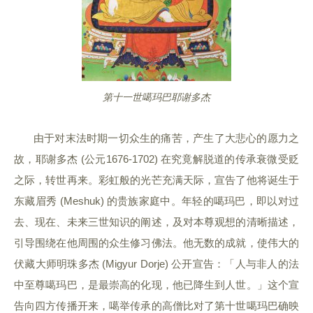
第十一世噶玛巴耶谢多杰
由于对末法时期一切众生的痛苦，产生了大悲心的愿力之
故，耶谢多杰 (公元1676-1702) 在究竟解脱道的传承衰微受贬
之际，转世再来。彩虹般的光芒充满天际，宣告了他将诞生于
东藏眉秀 (Meshuk) 的贵族家庭中。年轻的噶玛巴，即以对过
去、现在、未来三世知识的阐述，及对本尊观想的清晰描述，
引导围绕在他周围的众生修习佛法。他无数的成就，使伟大的
伏藏大师明珠多杰 (Migyur Dorje) 公开宣告：「人与非人的法
中至尊噶玛巴，是最崇高的化现，他已降生到人世。」这个宣
告向四方传播开来，噶举传承的高僧比对了第十世噶玛巴确映