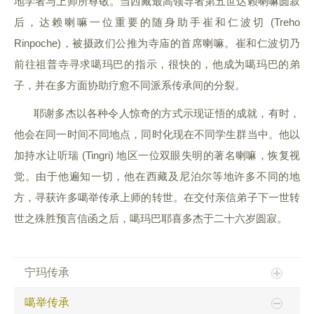
地学者与上师所尊敬。当西藏最高领导者第五世达赖喇嘛圆寂
后，达赖喇嘛一位重要的随身助手崔和仁波切 (Treho
Rinpoche)，被摄政们公推为寺庙的首席喇嘛。崔和仁波切乃
前往祖普寺寻求噶玛巴的指示，很快的，他成为噶玛巴的弟
子，并在多方面协助疗愈不同派系传承间的分裂。
耶谢多杰以各种令人惊奇的方式示现证悟的成就，有时，
他会在同一时间不同地点，同时化现在不同学生群当中。他以
加持水让听瑞 (Tingri) 地区一位双眼失明的著名喇嘛，恢复视
觉。由于他遍知一切，他在西藏及尼泊尔等地许多不同的地
方，寻获许多噶举传承上师的转世。在交付亲信弟子下一世转
世之殊胜预言信函之后，噶玛巴耶喜多杰于二十六岁圆寂。
宁玛传承
噶举传承