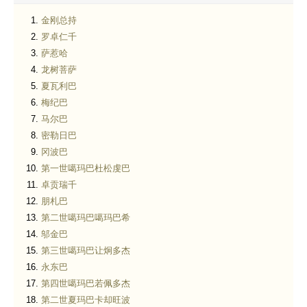
金刚总持
罗卓仁千
萨惹哈
龙树菩萨
夏瓦利巴
梅纪巴
马尔巴
密勒日巴
冈波巴
第一世噶玛巴杜松虔巴
卓贡瑞千
朋札巴
第二世噶玛巴噶玛巴希
邬金巴
第三世噶玛巴让炯多杰
永东巴
第四世噶玛巴若佩多杰
第二世夏玛巴卡却旺波