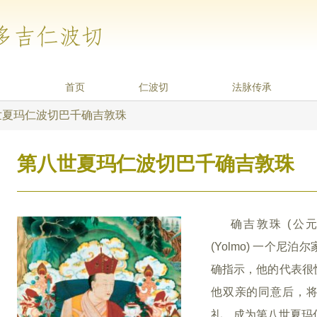
多吉仁波切
首页
仁波切
法脉传承
世夏玛仁波切巴千确吉敦珠
第八世夏玛仁波切巴千确吉敦珠
确吉敦珠 (公元1
(Yolmo) 一个
确指示，他的代表很
他双亲的同意后，
礼，成为第八世夏玛