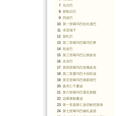
马尔巴
密勒日巴
冈波巴
第一世噶玛巴杜松虔巴
卓贡瑞千
朋札巴
第二世噶玛巴噶玛巴希
邬金巴
第三世噶玛巴让炯多杰
永东巴
第四世噶玛巴若佩多杰
第二世夏玛巴卡却旺波
第五世噶玛巴德新谢巴
索关仁千桑波
第六世噶玛巴通瓦敦殿
边噶蒋帕桑波
第一世嘉察仁波切帕究敦珠
第七世噶玛巴确札嘉措