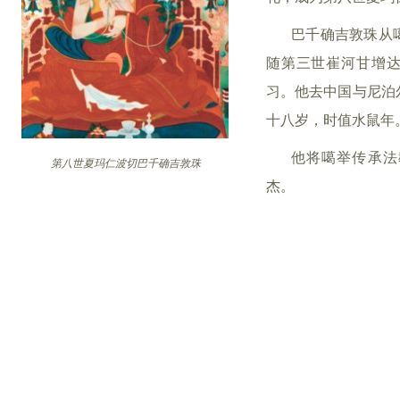
巴千确吉敦珠从
随第三世崔河甘增
习。他去中国与尼泊
十八岁，时值水鼠年
他将噶举传承法
第八世夏玛仁波切巴千确吉敦珠
杰。