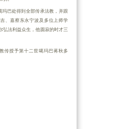
噶玛巴处得到全部传承法教，并跟
达吉、嘉察东永宁波及多位上师学
尔弘法利益众生，他圆寂的时才三
。
教传授予第十二世噶玛巴蒋秋多