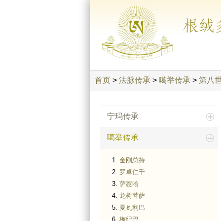
根绒
首页
>
法脉传承
>
噶举传承
>
第八
宁玛传承
噶举传承
金刚总持
罗卓仁千
萨惹哈
龙树菩萨
夏瓦利巴
梅纪巴