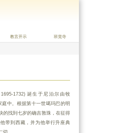
教言开示
班觉寺
695-1732) 诞生于尼泊尔由牧
尼泊尔家庭中。根据第十一世噶玛巴的明
快的找到七岁的确吉敦珠，在征得
将他带到西藏，并为他举行升座典
仁切。